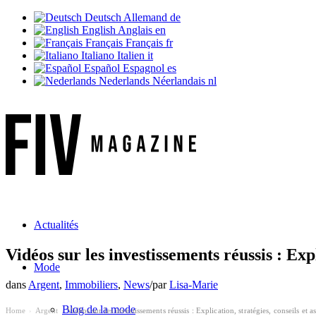
Deutsch
Allemand
de
English
Anglais
en
Français
Français
fr
Italiano
Italien
it
Español
Espagnol
es
Nederlands
Néerlandais
nl
N
Actualités
Vidéos sur les investissements réussis : Expl
Mode
dans
Argent
,
Immobiliers
,
News
/
par
Lisa-Marie
Blog de la mode
Home
Argent
Vidéos sur les investissements réussis : Explication, stratégies, conseils et 
›
›