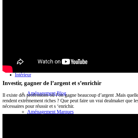
Erreur lors de l’achat
Apprendre l’immobilier
Courtier Allemagne
Courtier États-Unis
Intérieur
Investir, gagner de l’argent et s’enrichir
Aménagement Blog
Il existe des professions où l’on
gagne
beaucoup d’
argent
.
Mais quelle
rendent extrêmement riches ? Que peut faire un vrai dealmaker que les 
nécessaires pour réussir et
s
‘
enrichir.
Aménagement Marques
Salle de séjour