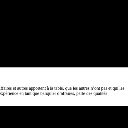
affaires
et autres apportent à la table, que les autres n’ont pas et qui les
périence en tant que banquier d’affaires, parle des qualités