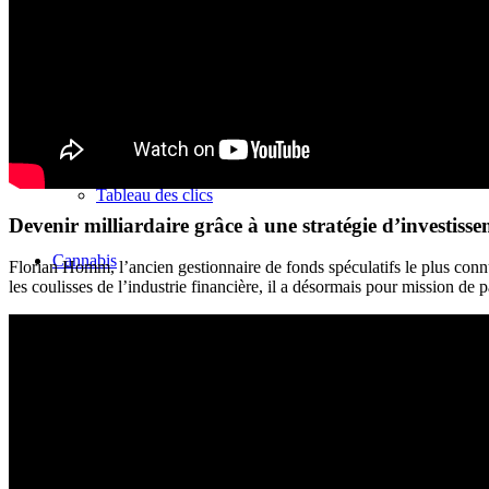
Calculateur du taux métabolique de base
Calculateur de besoins caloriques
Tableau des clics
Devenir milliardaire grâce à une stratégie d’investiss
Cannabis
Florian Homm, l’ancien gestionnaire de fonds spéculatifs le plus connu 
les coulisses de l’industrie financière, il a désormais pour mission de
Acheter du cannabis en ligne ?
Variétés de cannabis
Carte du cannabis