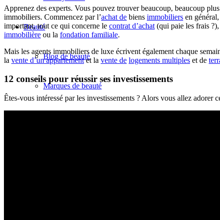
Apprenez des experts. Vous pouvez trouver beaucoup, beaucoup plus d
immobiliers. Commencez par l’
achat de
biens
immobiliers
en général, 
important, tout ce qui concerne le
contrat d’achat
(qui paie les frais ?),
Beauté
immobilière
ou la
fondation familiale
.
Mais les agents immobiliers de luxe écrivent également chaque semain
Blog de beauté
la
vente d’un appartement
et la
vente de
logements multiples
et de
terr
12 conseils pour réussir ses investissements
Marques de beauté
Êtes-vous intéressé par les investissements ? Alors vous allez adorer c
Parfum
Fragrance
Coiffures
Make-Up