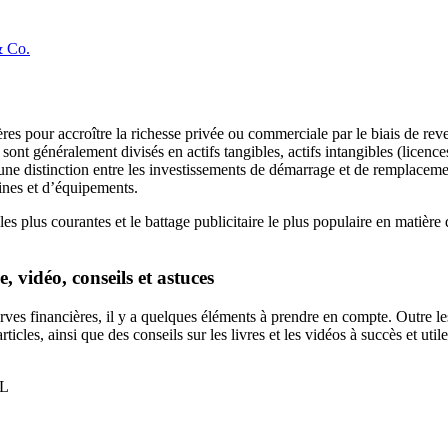
& Co.
ères pour accroître la richesse privée ou commerciale par le biais de rev
sont généralement divisés en actifs tangibles, actifs intangibles (licences,
e une distinction entre les investissements de démarrage et de remplacemen
sines et d’équipements.
es plus courantes et le battage publicitaire le plus populaire en matière
 vidéo, conseils et astuces
rves financières, il y a quelques éléments à prendre en compte. Outre les 
cles, ainsi que des conseils sur les livres et les vidéos à succès et uti
L