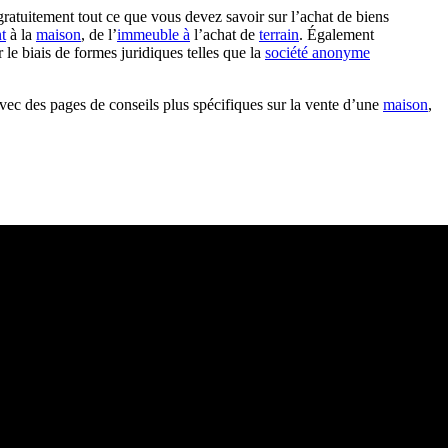
ratuitement tout ce que vous devez savoir sur l’achat de biens
t
à la
maison
, de l’
immeuble à
l’achat de
terrain
. Également
r le biais de formes juridiques telles que la
société anonyme
vec des pages de conseils plus spécifiques sur la vente d’une
maison
,