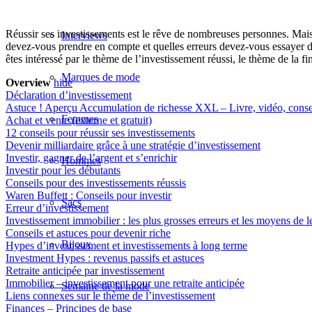
Réussir ses investissements est le rêve de nombreuses personnes. Mais
Interviews
devez-vous prendre en compte et quelles erreurs devez-vous essayer d’é
êtes intéressé par le thème de l’investissement réussi, le thème de la
fi
Marques de mode
Overview
hide
Déclaration d’investissement
Astuce ! Aperçu Accumulation de richesse XXL – Livre, vidéo, consei
Femmes
Achat et vente (externe et gratuit)
12 conseils pour réussir ses investissements
Devenir milliardaire grâce à une stratégie d’investissement
Investir, gagner de l’argent et s’enrichir
Hommes
Investir pour les débutants
Conseils pour des investissements réussis
Waren Buffett : Conseils pour investir
Sacs
Erreur d’investissement
Investissement immobilier : les plus grosses erreurs et les moyens de le
Conseils et astuces pour devenir riche
Bijoux
Hypes d’investissement et investissements à long terme
Investment Hypes : revenus passifs et astuces
Retraite anticipée par investissement
Immobilier – investissement pour une retraite anticipée
Semaine de la mode
Liens connexes sur le thème de l’investissement
Finances – Principes de base