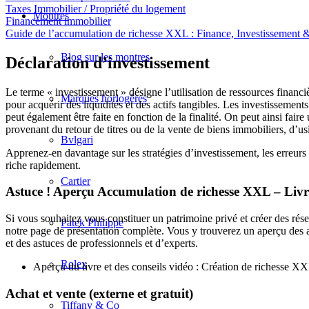
Taxes Immobilier / Propriété du logement
Montres
Financement immobilier
Guide de l’accumulation de richesse XXL : Finance, Investissement 
Blog sur les montres
Déclaration d’investissement
Le terme « investissement » désigne l’utilisation de ressources financi
Marques horlogères
pour acquérir des liquidités et des actifs tangibles. Les investissements 
peut également être faite en fonction de la finalité. On peut ainsi fair
provenant du retour de titres ou de la vente de biens immobiliers, d’u
Bvlgari
Apprenez-en davantage sur les stratégies d’investissement, les erreurs l
riche rapidement.
Cartier
Astuce ! Aperçu Accumulation de richesse XXL – Livre,
Si vous souhaitez vous constituer un patrimoine privé et créer des rése
Patek Philippe
notre page de présentation complète. Vous y trouverez un aperçu des arti
et des astuces de professionnels et d’experts.
Rolex
Aperçu du livre et des conseils vidéo :
Création de
richesse
XX
Achat et vente (externe et gratuit)
Tiffany & Co