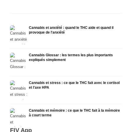
de la recherche
infusion
faire
Cannabis et anxiété : quand le THC aide et quand il
provoque de l'anxiété
Cannabis Glossar : les termes les plus importants
expliqués simplement
Cannabis et stress : ce que le THC fait avec le cortisol
et l'axe HPA
Cannabis et mémoire : ce que le THC fait à la mémoire
à court terme
FIV App