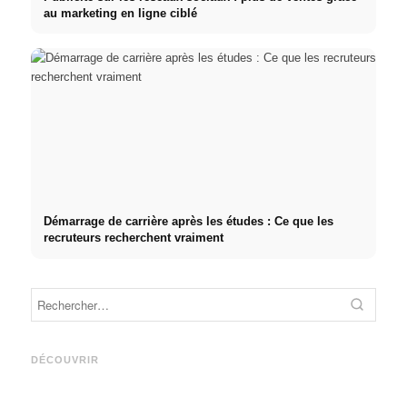
au marketing en ligne ciblé
Démarrage de carrière après les études : Ce que les
recruteurs recherchent vraiment
Stage pratique chez des
entreprises de premier plan :
Cause
Studium finanzieren 2026:
opportunités, rémunération et
décle
Deutschlandstipendium,
le chemin direct vers la
fréque
DÉCOUVRIR
BAföG und smarte Spartipps
carrière
relati