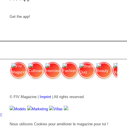
Get the app!
FIV Magazine
Cultivars de cannabis
Interview
Fashion
Brand Quiz
Beauty
Effet du c
© FIV Magazine |
Imprint
| All rights reserved.
Models
Marketing
Villas
Nous utilisons Cookies pour améliorer le magazine pour toi !