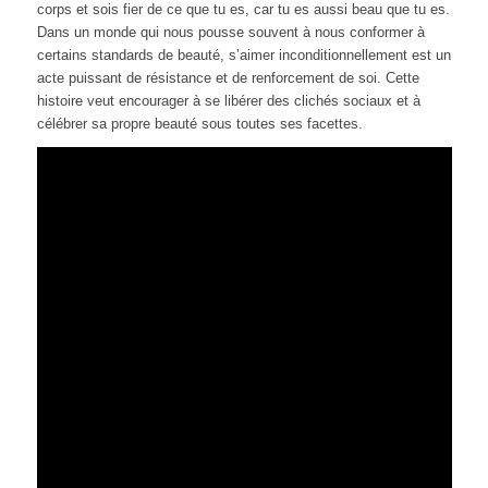
corps et sois fier de ce que tu es, car tu es aussi beau que tu es.
Dans un monde qui nous pousse souvent à nous conformer à
certains standards de beauté, s’aimer inconditionnellement est un
acte puissant de résistance et de renforcement de soi. Cette
histoire veut encourager à se libérer des clichés sociaux et à
célébrer sa propre beauté sous toutes ses facettes.