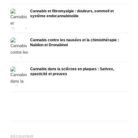
Cannabis et fibromyalgie : douleurs, sommeil et
système endocannabinoïde
Cannabis contre les nausées et la chimiothérapie :
Nabilon et Dronabinol
Cannabis dans la sclérose en plaques : Sativex,
spasticité et preuves
Cannabis et épilepsie : le
Fabrication d'huile de
CBD e
CBD, Epidiolex et l'état actuel
cannabis : décarboxylation et
canna
DÉCOUVRIR