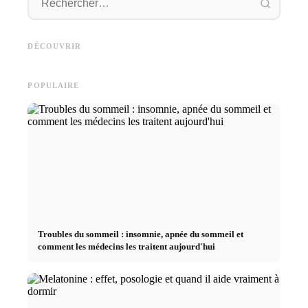
Démarrage de carrière après
Publicité sur les réseaux
les études : Ce que les
Studium
sociaux : plus de ventes grâce
recruteurs recherchent
Deutsc
DÉCOUVRIR
au marketing en ligne ciblé
vraiment
und sma
POPULAIRE
Troubles du sommeil : insomnie, apnée du sommeil et
comment les médecins les traitent aujourd'hui