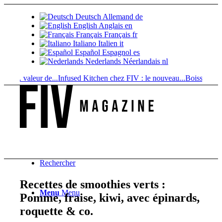
Deutsch
Allemand
de
English
Anglais
en
Français
Français
fr
Italiano
Italien
it
Español
Espagnol
es
Nederlands
Néerlandais
nl
vs. valeur de...
Infused Kitchen chez FIV : le nouveau...
Boissons au cann
Rechercher
Recettes de smoothies verts :
Menu
Menu
Pomme, fraise, kiwi, avec épinards,
roquette & co.