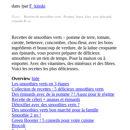
dans
/
par
F_kinski
Home
Recettes de smoothies verts : Pomme, fraise, kiwi, avec épinards,
›
roquette & co.
Recettes de smoothies verts – pomme de terre, tomate,
carotte, betterave, concombre, chou-fleur, avec les bons
ingrédients et beaucoup de verdure, de la laitue croquante
aux épinards, vous pouvez préparer de délicieux
smoothies en un rien de temps. Pour la maison ou à
emporter. Avec des vitamines, des minéraux et des fibres.
Voici les recettes les plus délicieuses.
Overview
hide
Les smoothies verts en 3 étapes
Collection de recettes : 5 délicieux smoothies verts
Des épinards avec de la pomme ? ! Aussi pour le régime
Recette de céleri + ananas et épinards
Détoxifier avec des smoothies verts ?
Des smoothies verts bon marché pour la famille
Smoothie 2 go !
Green Booster ! 5 conseils pour votre cuisine
Brocoli