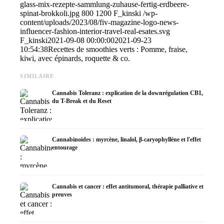
glass-mix-rezepte-sammlung-zuhause-fertig-erdbeere-
spinat-brokkoli.jpg
800
1200
F_kinski
/wp-
content/uploads/2023/08/fiv-magazine-logo-news-
influencer-fashion-interior-travel-real-esates.svg
F_kinski
2021-09-08 00:00:00
2021-09-23
10:54:38
Recettes de smoothies verts : Pomme, fraise,
kiwi, avec épinards, roquette & co.
SIMILAIRE
Cannabis Toleranz : explication de la downrégulation CB1,
du T-Break et du Reset
Cannabinoïdes : myrcène, linalol, β-caryophyllène et l'effet
entourage
Cannabis et cancer : effet antitumoral, thérapie palliative et
preuves