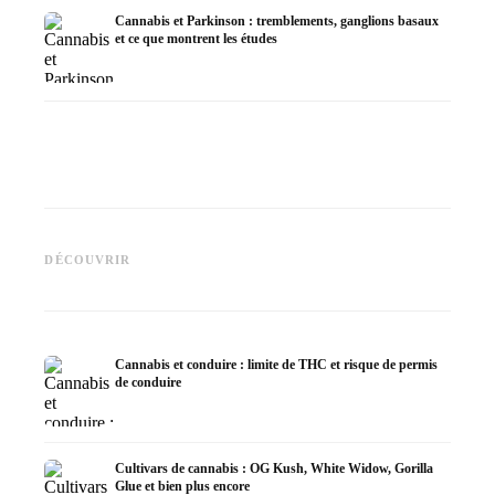
Cannabis et Parkinson : tremblements, ganglions basaux
et ce que montrent les études
Cannabis et TDAH : dopamin,
Cannabis et fibromyalgie :
Cannabi
automédication et ce que
douleurs, sommeil et système
la chim
DÉCOUVRIR
montrent les études
endocannabinoïde
Dronab
Cannabis et conduire : limite de THC et risque de permis
de conduire
Cultivars de cannabis : OG Kush, White Widow, Gorilla
Glue et bien plus encore