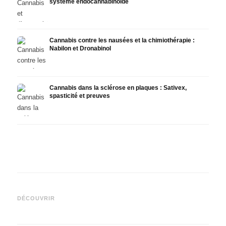
système endocannabinoïde
Cannabis contre les nausées et la chimiothérapie :
Nabilon et Dronabinol
Cannabis dans la sclérose en plaques : Sativex,
spasticité et preuves
Cannabis et épilepsie : le
Fabrication d'huile de
CBD e
CBD, Epidiolex et l'état actuel
cannabis : décarboxylation et
canna
DÉCOUVRIR
de la recherche
infusion
faire