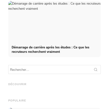
Démarrage de carrière après les études : Ce que les
recruteurs recherchent vraiment
Stage pratique chez des
entreprises de premier plan :
Cause
Studium finanzieren 2026:
opportunités, rémunération et
décle
Deutschlandstipendium,
le chemin direct vers la
fréque
DÉCOUVRIR
BAföG und smarte Spartipps
carrière
relati
POPULAIRE