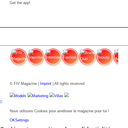
Get the app!
FIV Magazine
Vaporiseur de cannabis
Interview
Fashion
Brand Quiz
Beauty
Pri
© FIV Magazine |
Imprint
| All rights reserved.
Models
Marketing
Villas
Nous utilisons Cookies pour améliorer le magazine pour toi !
OK
Settings