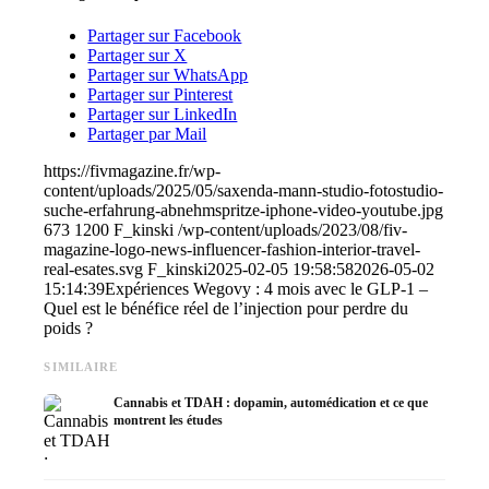
Partager sur Facebook
Partager sur X
Partager sur WhatsApp
Partager sur Pinterest
Partager sur LinkedIn
Partager par Mail
https://fivmagazine.fr/wp-
content/uploads/2025/05/saxenda-mann-studio-fotostudio-
suche-erfahrung-abnehmspritze-iphone-video-youtube.jpg
673
1200
F_kinski
/wp-content/uploads/2023/08/fiv-
magazine-logo-news-influencer-fashion-interior-travel-
real-esates.svg
F_kinski
2025-02-05 19:58:58
2026-05-02
15:14:39
Expériences Wegovy : 4 mois avec le GLP-1 –
Quel est le bénéfice réel de l’injection pour perdre du
poids ?
SIMILAIRE
Cannabis et TDAH : dopamin, automédication et ce que
montrent les études