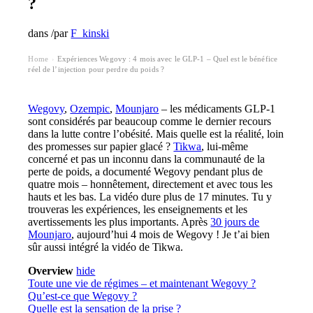
?
dans
/
par
F_kinski
Home
Expériences Wegovy : 4 mois avec le GLP-1 – Quel est le bénéfice
›
réel de l’injection pour perdre du poids ?
Wegovy
,
Ozempic
,
Mounjaro
– les médicaments GLP-1
sont considérés par beaucoup comme le dernier recours
dans la lutte contre l’obésité. Mais quelle est la réalité, loin
des promesses sur papier glacé ?
Tikwa
, lui-même
concerné et pas un inconnu dans la communauté de la
perte de poids, a documenté Wegovy pendant plus de
quatre mois – honnêtement, directement et avec tous les
hauts et les bas. La vidéo dure plus de 17 minutes. Tu y
trouveras les expériences, les enseignements et les
avertissements les plus importants. Après
30 jours de
Mounjaro
, aujourd’hui 4 mois de Wegovy ! Je t’ai bien
sûr aussi intégré la vidéo de Tikwa.
Overview
hide
Toute une vie de régimes – et maintenant Wegovy ?
Qu’est-ce que Wegovy ?
Quelle est la sensation de la prise ?