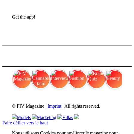
Get the app!
FIV Magazine
Cannabis et faim
Interview
Fashion
Brand Quiz
Beauty
© FIV Magazine |
Imprint
| All rights reserved.
Models
Marketing
Villas
Faire défiler vers le haut
Nous utilisons Cookies pour améliorer le magazine pour