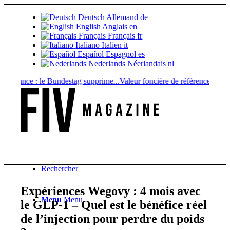
Deutsch
Allemand
de
English
Anglais
en
Français
Français
fr
Italiano
Italien
it
Español
Espagnol
es
Nederlands
Néerlandais
nl
nance : le Bundestag supprime...
Valeur foncière de référence vs. valeur
Rechercher
Expériences Wegovy : 4 mois avec
Menu
Menu
le GLP-1 – Quel est le bénéfice réel
de l’injection pour perdre du poids