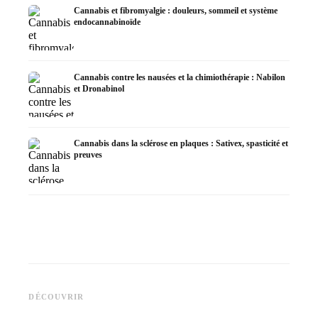
Cannabis et fibromyalgie : douleurs, sommeil et système
endocannabinoïde
Cannabis contre les nausées et la chimiothérapie : Nabilon
et Dronabinol
Cannabis dans la sclérose en plaques : Sativex, spasticité et
preuves
Cannabis et épilepsie : le CBD,
CBD et 
Epidiolex et l'état actuel de la
Fabrication d'huile de cannabis
cannabi
DÉCOUVRIR
recherche
: décarboxylation et infusion
en derm