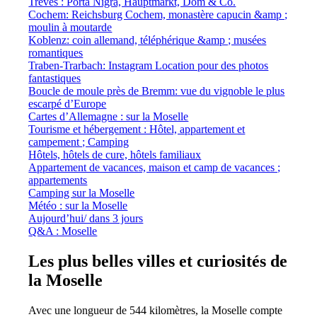
Trèves : Porta Nigra, Hauptmarkt, Dom & Co.
Cochem: Reichsburg Cochem, monastère capucin &amp ;
moulin à moutarde
Koblenz: coin allemand, téléphérique &amp ; musées
romantiques
Traben-Trarbach: Instagram Location pour des photos
fantastiques
Boucle de moule près de Bremm: vue du vignoble le plus
escarpé d’Europe
Cartes d’Allemagne : sur la Moselle
Tourisme et hébergement : Hôtel, appartement et
campement ; Camping
Hôtels, hôtels de cure, hôtels familiaux
Appartement de vacances, maison et camp de vacances ;
appartements
Camping sur la Moselle
Météo : sur la Moselle
Aujourd’hui/ dans 3 jours
Q&A : Moselle
Les plus belles villes et curiosités de
la Moselle
Avec une longueur de 544 kilomètres, la Moselle compte