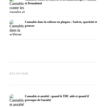
et Dronabinol
Cannabis dans la sclérose en plaques : Sativex, spasticité et
preuves
Cannabis et épilepsie : le CBD,
CBD et 
Epidiolex et l'état actuel de la
Fabrication d'huile de cannabis
cannabi
DÉCOUVRIR
recherche
: décarboxylation et infusion
en derm
Cannabis et anxiété : quand le THC aide et quand il
provoque de l'anxiété