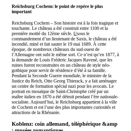
Reichsburg Cochem: le point de repère le plus
important
Reichsburg Cochem – Son histoire est à la fois tragique et
touchante. Le château a été construit entre 1100 et la
première moitié du 12ème siècle.
U
sous le
commandement d’un lieutenant de Saxis, le château a été
incendié, miné et fait sauter le 19 mai 1689. À cette
époque, de nombreux châteaux du sud-ouest de
l’Allemagne ont subi le même sort. Ce n’est qu’en 1877, à
la demande de Louis Fréderic Jacques Ravené, que les
ruines furent reconstruites en un château de style néo-
gothique pour servir de résidence d’été à sa famille.
Pendant la Seconde Guerre mondiale, le ministre de la
Justice du Reich, Otto Georg Thierack, y a fait aménager
un centre de formation spécial nazi pour les avocats. Le
portrait en mosaïque de Saint-Christophe créé par un
maître italien en 1870 a été détruit pendant l’ère nationale-
socialiste. Aujourd’hui, le Reichsburg appartient à la ville
de Cochem et est l’une des plus importantes curiosités et
attractions de la Rhénanie.
Koblenz: coin allemand, téléphérique &amp
; musées romantiques