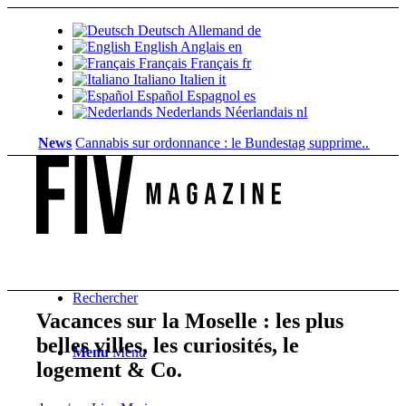
Deutsch
Allemand
de
English
Anglais
en
Français
Français
fr
Italiano
Italien
it
Español
Espagnol
es
Nederlands
Néerlandais
nl
News
Cannabis sur ordonnance : le Bundestag supprime...
Valeur fonci
Rechercher
Vacances sur la Moselle : les plus
belles villes, les curiosités, le
Menu
Menu
logement & Co.