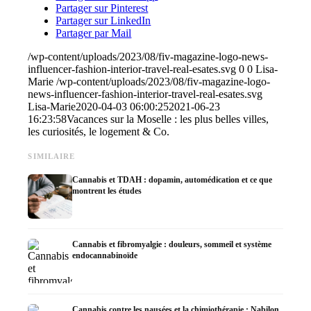
Partager sur Pinterest
Partager sur LinkedIn
Partager par Mail
/wp-content/uploads/2023/08/fiv-magazine-logo-news-
influencer-fashion-interior-travel-real-esates.svg
0
0
Lisa-
Marie
/wp-content/uploads/2023/08/fiv-magazine-logo-
news-influencer-fashion-interior-travel-real-esates.svg
Lisa-Marie
2020-04-03 06:00:25
2021-06-23
16:23:58
Vacances sur la Moselle : les plus belles villes,
les curiosités, le logement & Co.
SIMILAIRE
Cannabis et TDAH : dopamin, automédication et ce que
montrent les études
Cannabis et fibromyalgie : douleurs, sommeil et système
endocannabinoïde
Cannabis contre les nausées et la chimiothérapie : Nabilon