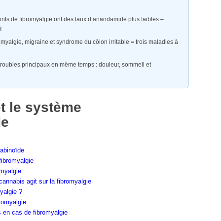
teints de fibromyalgie ont des taux d’anandamide plus faibles –
R
yalgie, migraine et syndrome du côlon irritable = trois maladies à
 troubles principaux en même temps : douleur, sommeil et
et le système
de
nabinoïde
fibromyalgie
omyalgie
annabis agit sur la fibromyalgie
yalgie ?
bromyalgie
n cas de fibromyalgie