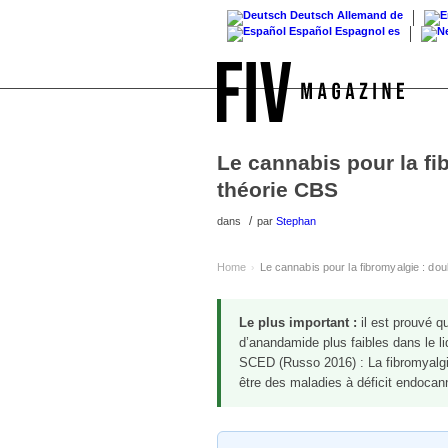
Deutsch
Allemand
de
Español
Espagnol
es
Le cannabis pour la fi
théorie CBS
/
dans
par
Stephan
Home
Le cannabis pour la fibromyalgie : do
›
Le plus important :
il est prouvé qu
d’anandamide plus faibles dans le li
SCED (Russo 2016) : La fibromyalgie
être des maladies à déficit endocan