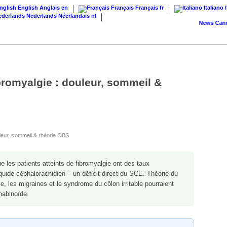
English
Anglais
en
Français
Français
fr
Italiano
Nederlands
Néerlandais
nl
News
Cannabis 
bromyalgie : douleur, sommeil &
uleur, sommeil & théorie CBS
e les patients atteints de fibromyalgie ont des taux
quide céphalorachidien – un déficit direct du SCE. Théorie du
, les migraines et le syndrome du côlon irritable pourraient
nabinoïde.