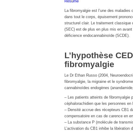
Résumé
La fibromyalgie est l’une des maladies 
dans tout le corps, épuisement prononcé
structurel clair. Le traitement classiq
(SEC) est de plus en plus mis en avant
déficience endocannabinoïde (SCDE).
L’hypothèse CEDS
fibromyalgie
Le Dr Ethan Russo (2004, Neuroendocrin
fibromyalgie, la migraine et le syndrome 
cannabinoïdes endogènes (anandamide, 
– Les patients atteints de fibromyalgie 
céphalorachidien que les personnes en
– Densité accrue des récepteurs CB1 dan
compensatoire en cas de carence en e
– La substance P (molécule de transmis
L’activation du CB1 inhibe la libération