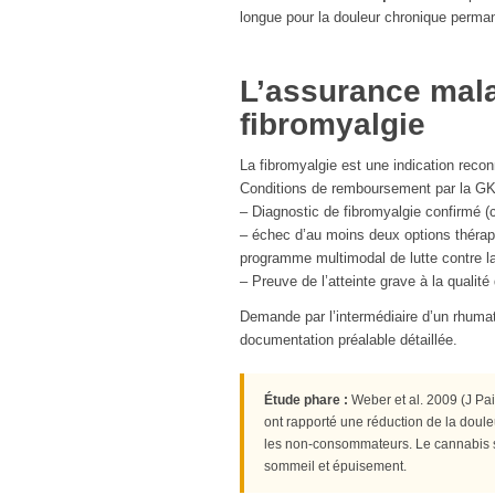
longue pour la douleur chronique perma
L’assurance malad
fibromyalgie
La fibromyalgie est une indication reco
Conditions de remboursement par la GK
– Diagnostic de fibromyalgie confirmé (
– échec d’au moins deux options thérape
programme multimodal de lutte contre la
– Preuve de l’atteinte grave à la qualité
Demande par l’intermédiaire d’un rhuma
documentation préalable détaillée.
Étude phare :
Weber et al. 2009 (J Pa
ont rapporté une réduction de la doule
les non-consommateurs. Le cannabis s
sommeil et épuisement.