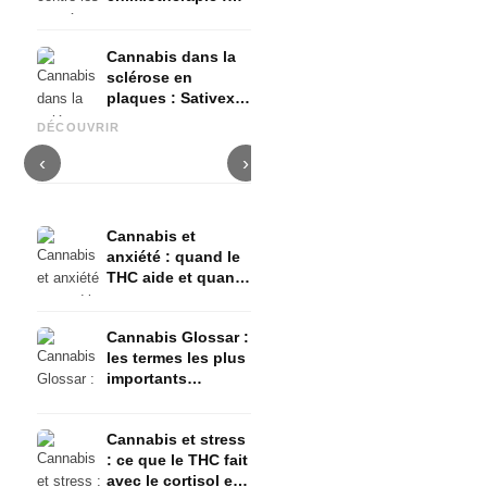
Nabilon et
Dronabinol
Cannabis dans la
sclérose en
plaques : Sativex,
Cannabis et épilepsie : le
Fabrication d'huile de
C
spasticité et
CBD, Epidiolex et l'état actuel
cannabis : décarboxylation et
c
DÉCOUVRIR
preuves
de la recherche
infusion
f
‹
›
Cannabis et
anxiété : quand le
THC aide et quand
il provoque de
l'anxiété
Cannabis Glossar :
les termes les plus
importants
expliqués
simplement
Cannabis et stress
: ce que le THC fait
avec le cortisol et