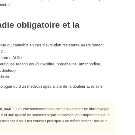
nente)
ie obligatoire et la
nnue du cannabis en cas d’évolution résistante au traitement.
V :
critères ACR)
utiques reconnues (duloxétine, prégabaline, amitriptyline,
 douleur)
 de vie
tologue ou d’un médecin spécialiste de la douleur avec une
in, n=40) : Les consommateurs de cannabis atteints de fibromyalgie
ur et une qualité de sommeil significativement plus importantes que
’adresse à tous les troubles principaux en même temps : douleur,