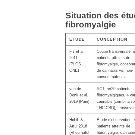
Situation des étu
fibromyalgie
ÉTUDE
CONCEPTION
Fiz et al.
Coupe transversale, 
2011
patients atteints de
(PLOS
fibromyalgie, consom
ONE)
de cannabis vs. non-
consommateurs
van de
RCT, n=20 patients
Donk et al.
fibromyalgiques, 4 va
2019 (Pain)
cannabis (combinais
THC:CBD), crossover
Habib &
Étude d’observation,
Artul 2018
patients atteints de
(Rheumatol
fibromyalgie, cannabi