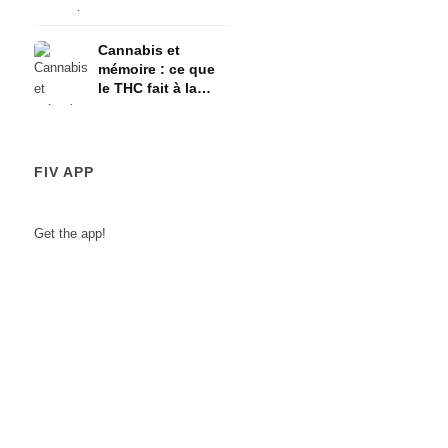
l'axe HPA
Cannabis et
mémoire : ce que
le THC fait à la
mémoire à court
terme
FIV APP
Get the app!