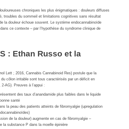
douloureuses chroniques les plus énigmatiques : douleurs diffuses
, troubles du sommeil et limitations cognitives sans résultat
ue de la douleur échoue souvent. Le système endocannabinoïde
 dans ce contexte – par l’hypothèse du syndrome clinique de
 : Ethan Russo et la
ol Lett ; 2016, Cannabis Cannabinoid Res) postule que la
du côlon irritable sont tous caractérisés par un déficit en
2-AG). Preuves à l’appui :
présentent des taux d’anandamide plus faibles dans le liquide
 bonne santé
s la peau des patients atteints de fibromyalgie (upregulation
ndocannabinoïdes)
sion de la douleur) augmente en cas de fibromyalgie –
 de la substance P dans la moelle épinière