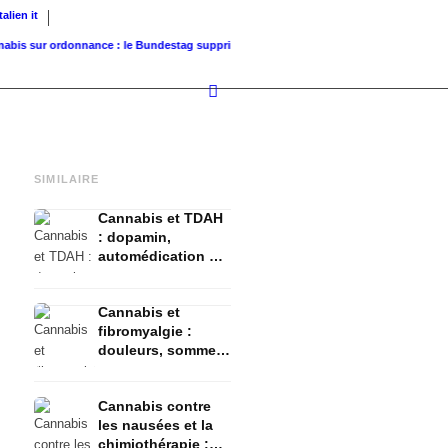
Italien
it
sur ordonnance : le Bundestag supprime...
Valeur foncière de référence vs. valeur de..
SIMILAIRE
Cannabis et TDAH
: dopamin,
automédication et
ce que montrent
les études
Cannabis et
fibromyalgie :
douleurs, sommeil
et système
endocannabinoïde
Cannabis contre
les nausées et la
chimiothérapie :