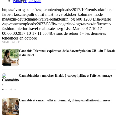
Partager par Mail
https://fivmagazine.fr/wp-content/uploads/2017/10/trends-oktober-
farben-kuschelpulli-outfit-must-have-oktober-kolumne-mode-
magazin-deutschland-ivaiva-redakteurin.jpg
600
1200
Lisa-Marie
/wp-content/uploads/2023/08/fiv-magazine-logo-news-influencer-
fashion-interior-travel-real-esates.svg
Lisa-Marie
2017-10-17
00:00:00
2017-10-17 11:55:48
Je suis de retour ! + les dernières
tendances en octobre
SIMILAIRE
Cannabis Toleranz : explication de la downrégulation CB1, du T-Break
et du Reset
Cannabinoïdes : myrcène, linalol, β-caryophyllène et l'effet entourage
Cannabis et cancer : effet antitumoral, thérapie palliative et preuves