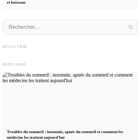
et boissons
Publicité sur les réseaux sociaux : plus
Démarrage de carrière après les
S
de ventes grâce au marketing en ligne
études : Ce que les recruteurs
DÉCOUVRIR
ciblé
recherchent vraiment
s
POPULAIRE
Troubles du sommeil : insomnie, apnée du sommeil et comment les
médecins les traitent aujourd'hui