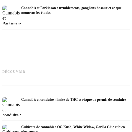
Cannabis et Parkinson : tremblements, ganglions basaux et ce que
montrent les études
Cannabis et TDAH : dopamin,
C
automédication et ce que montrent les
Cannabis et fibromyalgie : douleurs,
c
DÉCOUVRIR
études
sommeil et système endocannabinoïde
Cannabis et conduire : limite de THC et risque de permis de conduire
Cultivars de cannabis : OG Kush, White Widow, Gorilla Glue et bien
plus encore