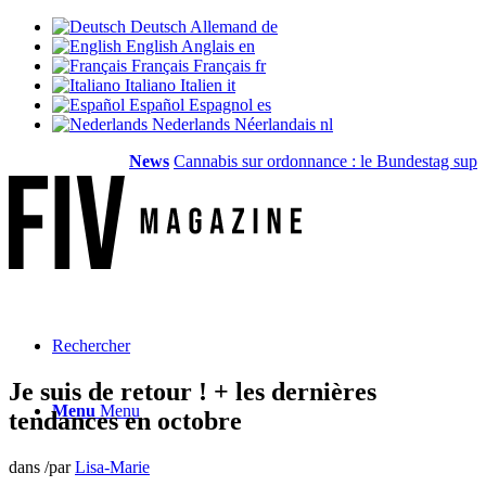
Deutsch
Allemand
de
English
Anglais
en
Français
Français
fr
Italiano
Italien
it
Español
Espagnol
es
Nederlands
Néerlandais
nl
News
Cannabis sur ordonnance : le Bundestag supprim
Rechercher
Je suis de retour ! + les dernières
Menu
Menu
tendances en octobre
dans
/
par
Lisa-Marie