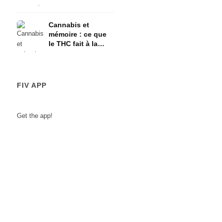
l'axe HPA
Cannabis et
mémoire : ce que
le THC fait à la
mémoire à court
terme
FIV APP
Get the app!