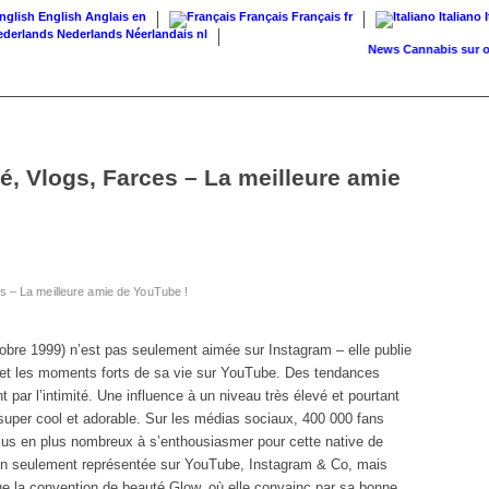
English
Anglais
en
Français
Français
fr
Italiano
Nederlands
Néerlandais
nl
News
Cannabis sur ordonn
, Vlogs, Farces – La meilleure amie
s – La meilleure amie de YouTube !
obre 1999) n’est pas seulement aimée sur Instagram – elle publie
et les moments forts de sa vie sur YouTube. Des tendances
par l’intimité. Une influence à un niveau très élevé et pourtant
super cool et adorable. Sur les médias sociaux, 400 000 fans
 plus en plus nombreux à s’enthousiasmer pour cette native de
non seulement représentée sur YouTube, Instagram & Co, mais
ue la convention de beauté Glow, où elle convainc par sa bonne