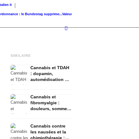
Italien
it
ance : le Bundestag supprime...
Valeur foncière de référence vs. valeur de...
Infused Ki
SIMILAIRE
Cannabis et TDAH
: dopamin,
automédication et
ce que montrent
les études
Cannabis et
fibromyalgie :
douleurs, sommeil
et système
endocannabinoïde
Cannabis contre
les nausées et la
chimiothérapie :