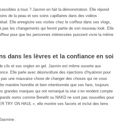
essibles à tous ? Jasmin en fait la démonstration. Elle répond
ins de la peau et ses soins capillaires dans des vidéos
étail. Elle enregistre ses visites chez le coiffeur dans ses vlogs,
s à pas les changements qui feront partie de son nouveau look. Elle
iffeur pour que les personnes intéressées puissent vivre la même
ns dans les lèvres et la confiance en soi
e cils et ses ongles en gel. Jasmin est même ouverte aux
e. Elle parle avec désinvolture des injections d’hyaloron pour
st pas une mauvaise chose de changer des choses qui ne vous
tte manière honnête et bien intentionnée que ses fans, toujours
les grandes marques qui ont remarqué la star s’en rendent compte
e grands noms comme Benefit ou NAKD ne sont pas nouvelles pour
TRY ON HAUL », elle montre ses favoris et inclut des liens
 Jasmine :