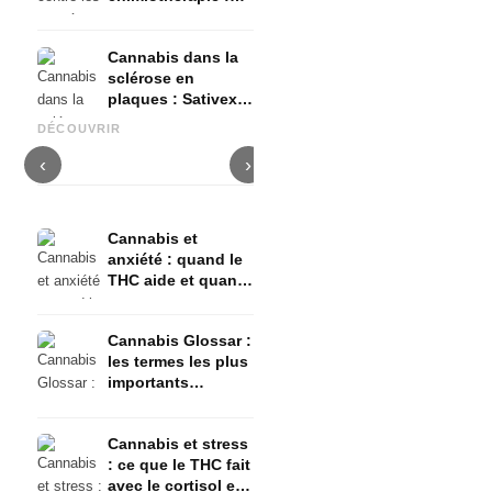
Nabilon et
Dronabinol
Cannabis dans la
sclérose en
plaques : Sativex,
Cannabis et épilepsie : le
Fabrication d'huile de
C
spasticité et
CBD, Epidiolex et l'état actuel
cannabis : décarboxylation et
c
DÉCOUVRIR
preuves
de la recherche
infusion
f
‹
›
Cannabis et
anxiété : quand le
THC aide et quand
il provoque de
l'anxiété
Cannabis Glossar :
les termes les plus
importants
expliqués
simplement
Cannabis et stress
: ce que le THC fait
avec le cortisol et