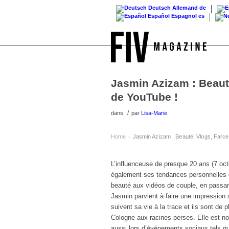
Deutsch
Allemand
de
Español
Espagnol
es
Jasmin Azizam : Beauté
de YouTube !
/
dans
par
Lisa-Marie
Home
Jasmin Azizam : Beauté, Vlogs, Farce
›
L’influenceuse de presque 20 ans (7 oct
également ses tendances personnelles 
beauté aux vidéos de couple, en passant 
Jasmin parvient à faire une impression 
suivent sa vie à la trace et ils sont de
Cologne aux racines perses. Elle est 
aussi lors d’événements sociaux tels q