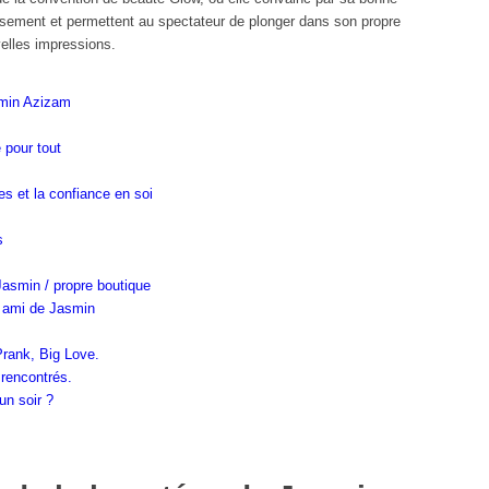
ssement et permettent au spectateur de plonger dans son propre
elles impressions.
smin Azizam
 pour tout
es et la confiance en soi
s
Jasmin / propre boutique
t ami de Jasmin
rank, Big Love.
 rencontrés.
un soir ?