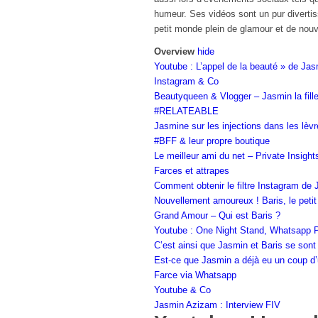
humeur. Ses vidéos sont un pur diverti
petit monde plein de glamour et de nouv
Overview
hide
Youtube : L’appel de la beauté » de Ja
Instagram & Co
Beautyqueen & Vlogger – Jasmin la fille
#RELATEABLE
Jasmine sur les injections dans les lèvr
#BFF & leur propre boutique
Le meilleur ami du net – Private Insight
Farces et attrapes
Comment obtenir le filtre Instagram de 
Nouvellement amoureux ! Baris, le peti
Grand Amour – Qui est Baris ?
Youtube : One Night Stand, Whatsapp P
C’est ainsi que Jasmin et Baris se sont
Est-ce que Jasmin a déjà eu un coup d’
Farce via Whatsapp
Youtube & Co
Jasmin Azizam : Interview FIV