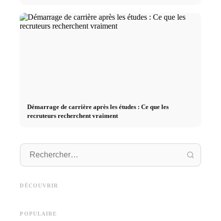
Démarrage de carrière après les études : Ce que les
recruteurs recherchent vraiment
Stage pratique chez des
Causes d
Studium finanzieren 2026:
entreprises de premier plan :
déclenc
Deutschlandstipendium, BAföG
opportunités, rémunération et
au trava
DÉCOUVRIR
und smarte Spartipps
le chemin direct vers la carrière
les fina
POPULAIRE