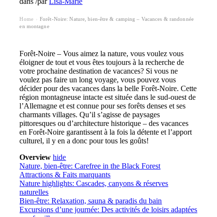
dans
/
par
Lisa-Marie
Home
Forêt-Noire: Nature, bien-être & camping – Vacances & randonnée
›
en montagne
Forêt-Noire – Vous aimez la nature, vous voulez vous
éloigner de tout et vous êtes toujours à la recherche de
votre prochaine destination de vacances? Si vous ne
voulez pas faire un long voyage, vous pouvez vous
décider pour des vacances dans la belle Forêt-Noire. Cette
région montagneuse intacte est située dans le sud-ouest de
l’Allemagne et est connue pour ses forêts denses et ses
charmants villages. Qu’il s’agisse de paysages
pittoresques ou d’architecture historique – des vacances
en Forêt-Noire garantissent à la fois la détente et l’apport
culturel, il y en a donc pour tous les goûts!
Overview
hide
Nature, bien-être: Carefree in the Black Forest
Attractions & Faits marquants
Nature highlights: Cascades, canyons & réserves
naturelles
Bien-être: Relaxation, sauna & paradis du bain
Excursions d’une journée: Des activités de loisirs adaptées