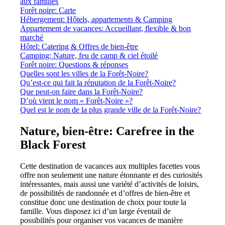
aux familles
Forêt noire: Carte
Hébergement: Hôtels, appartements & Camping
Appartement de vacances: Accueillant, flexible & bon
marché
Hôtel: Catering & Offres de bien-être
Camping: Nature, feu de camp & ciel étoilé
Forêt noire: Questions & réponses
Quelles sont les villes de la Forêt-Noire?
Qu’est-ce qui fait la réputation de la Forêt-Noire?
Que peut-on faire dans la Forêt-Noire?
D’où vient le nom « Forêt-Noire »?
Quel est le nom de la plus grande ville de la Forêt-Noire?
Nature, bien-être: Carefree in the
Black Forest
Cette destination de vacances aux multiples facettes vous
offre non seulement une nature étonnante et des curiosités
intéressantes, mais aussi une variété d’activités de loisirs,
de possibilités de randonnée et d’offres de bien-être et
constitue donc une destination de choix pour toute la
famille. Vous disposez ici d’un large éventail de
possibilités pour organiser vos vacances de manière