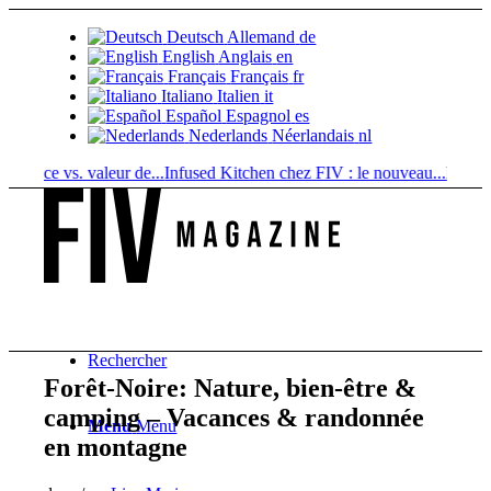
Deutsch
Allemand
de
English
Anglais
en
Français
Français
fr
Italiano
Italien
it
Español
Espagnol
es
Nederlands
Néerlandais
nl
ce vs. valeur de...
Infused Kitchen chez FIV : le nouveau...
Boissons au 
Rechercher
Forêt-Noire: Nature, bien-être &
camping – Vacances & randonnée
Menu
Menu
en montagne