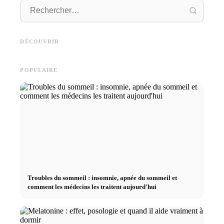
Démarrage de carrière après
Publicité sur les réseaux
les études : Ce que les
Studium
sociaux : plus de ventes grâce
recruteurs recherchent
Deutsc
DÉCOUVRIR
au marketing en ligne ciblé
vraiment
und sma
POPULAIRE
Troubles du sommeil : insomnie, apnée du sommeil et
comment les médecins les traitent aujourd'hui