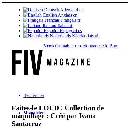
Deutsch
Allemand
de
English
Anglais
en
Français
Français
fr
Italiano
Italien
it
Español
Espagnol
es
Nederlands
Néerlandais
nl
News
Cannabis sur ordonnance : le Bundestag sup
Rechercher
Faites-le LOUD ! Collection de
Menu
Menu
maquillage : Créé par Ivana
Santacruz