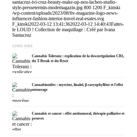
santacruz-ivi-cruz-beauty-make-up-neu-lachen-studio-
style-pressetermin-modemagazin.jpg
800
1200
F_kinski
/wp-content/uploads/2023/08/fiv-magazine-logo-news-
influencer-fashion-interior-travel-real-esates.svg
F_kinski
2022-03-12 13:41:36
2022-03-12 14:40:43
Faites-
le LOUD ! Collection de maquillage : Créé par Ivana
Santacruz
SIMILAIRE
Cannabis Toleranz : explication de la downrégulation CB1,
du T-Break et du Reset
Cannabinoïdes : myrcène, linalol, β-caryophyllène et l'effet
entourage
Cannabis et cancer : effet antitumoral, thérapie palliative et
preuves