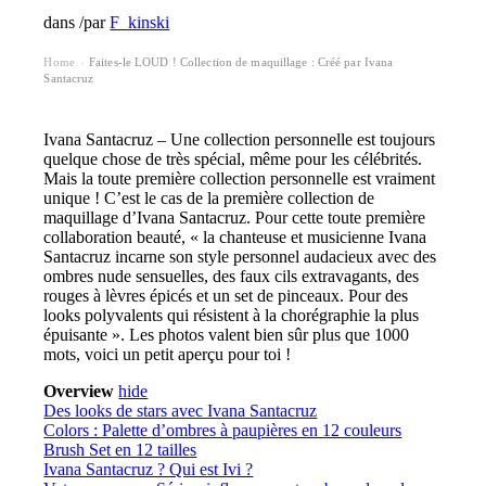
dans
/
par
F_kinski
Home
Faites-le LOUD ! Collection de maquillage : Créé par Ivana
›
Santacruz
Ivana Santacruz – Une collection personnelle est toujours
quelque chose de très spécial, même pour les célébrités.
Mais la toute première collection personnelle est vraiment
unique ! C’est le cas de la première collection de
maquillage d’Ivana Santacruz. Pour cette toute première
collaboration beauté, « la chanteuse et musicienne Ivana
Santacruz incarne son style personnel audacieux avec des
ombres nude sensuelles, des faux cils extravagants, des
rouges à lèvres épicés et un set de pinceaux. Pour des
looks polyvalents qui résistent à la chorégraphie la plus
épuisante ». Les photos valent bien sûr plus que 1000
mots, voici un petit aperçu pour toi !
Overview
hide
Des looks de stars avec Ivana Santacruz
Colors : Palette d’ombres à paupières en 12 couleurs
Brush Set en 12 tailles
Ivana Santacruz ? Qui est Ivi ?