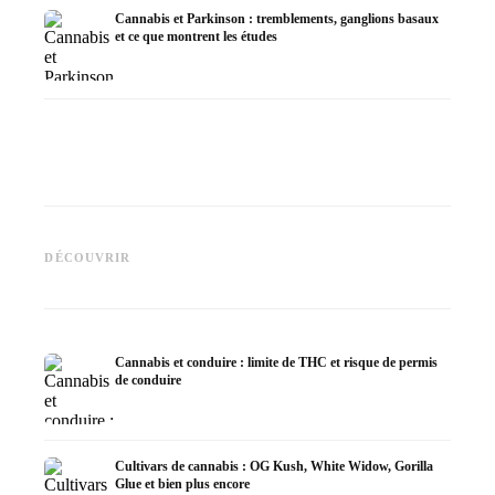
Cannabis et Parkinson : tremblements, ganglions basaux
et ce que montrent les études
Cannabis et TDAH : dopamin,
Cannabis et fibromyalgie :
Cannabi
automédication et ce que
douleurs, sommeil et système
la chim
DÉCOUVRIR
montrent les études
endocannabinoïde
Dronab
Cannabis et conduire : limite de THC et risque de permis
de conduire
Cultivars de cannabis : OG Kush, White Widow, Gorilla
Glue et bien plus encore