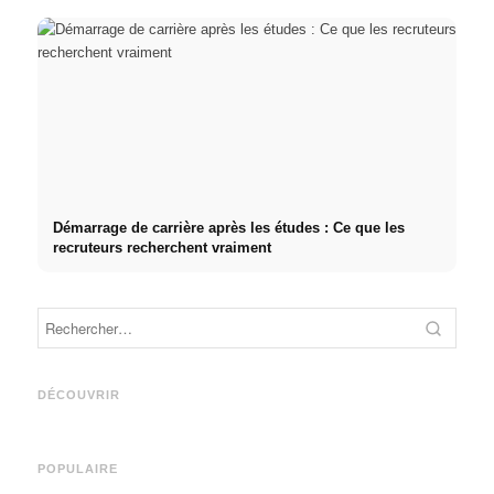
Démarrage de carrière après les études : Ce que les
recruteurs recherchent vraiment
Stage pratique chez des
entreprises de premier plan :
Cause
Studium finanzieren 2026:
opportunités, rémunération et
décle
Deutschlandstipendium,
le chemin direct vers la
fréque
DÉCOUVRIR
BAföG und smarte Spartipps
carrière
relati
POPULAIRE