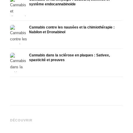
système endocannabinoïde
Cannabis contre les nausées et la chimiothérapie :
Nabilon et Dronabinol
Cannabis dans la sclérose en plaques : Sativex,
spasticité et preuves
Cannabis et épilepsie : le
Fabrication d'huile de
CBD e
CBD, Epidiolex et l'état actuel
cannabis : décarboxylation et
canna
DÉCOUVRIR
de la recherche
infusion
faire