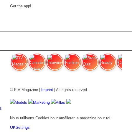
Get the app!
FIV Magazine
Cannabis et faim
Interview
Fashion
Brand Quiz
Beauty
Cannab
© FIV Magazine |
Imprint
| All rights reserved.
Models
Marketing
Villas
Nous utilisons Cookies pour améliorer le magazine pour toi !
OK
Settings