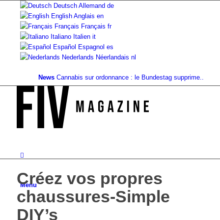
Deutsch
Allemand
de
English
Anglais
en
Français
Français
fr
Italiano
Italien
it
Español
Espagnol
es
Nederlands
Néerlandais
nl
News
Cannabis sur ordonnance : le Bundestag supprime...
Valeur fo
Créez vos propres
Menu
chaussures-Simple
DIY’s