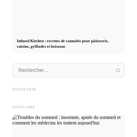
Infused Kitchen : recettes de cannabis pour pâtisserie,
cuisine, grillades et boissons
Démarrage de carrière après
Publicité sur les réseaux
les études : Ce que les
Studium
sociaux : plus de ventes grâce
recruteurs recherchent
Deutsc
DÉCOUVRIR
au marketing en ligne ciblé
vraiment
und sma
POPULAIRE