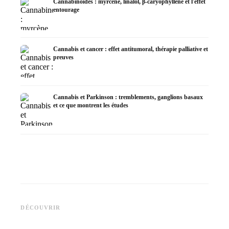
Cannabinoïdes : myrcène, linalol, β-caryophyllène et l'effet
entourage
Cannabis et cancer : effet antitumoral, thérapie palliative et
preuves
Cannabis et Parkinson : tremblements, ganglions basaux
et ce que montrent les études
Cannabis et TDAH : dopamin,
Cannabis et fibromyalgie :
Cannabi
automédication et ce que
douleurs, sommeil et système
la chim
DÉCOUVRIR
montrent les études
endocannabinoïde
Dronab