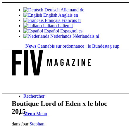
Deutsch
Allemand
de
English
Anglais
en
Français
Français
fr
Italiano
Italien
it
Español
Espagnol
es
Nederlands
Néerlandais
nl
News
Cannabis sur ordonnance : le Bundestag supprime...
V
Rechercher
Boutique Lord of Eden x le bloc
2015
Menu
Menu
dans
/
par
Stephan