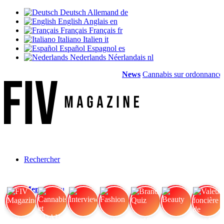
Deutsch
Allemand
de
English
Anglais
en
Français
Français
fr
Italiano
Italien
it
Español
Espagnol
es
Nederlands
Néerlandais
nl
News
Cannabis sur ordonnance :
Rechercher
Menu
Menu
FIV Magazine
Cannabis et TDAH
Interview
Fashion
Brand Quiz
Beauty
Valeur foncière de