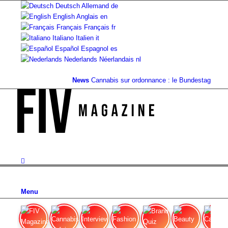
Deutsch
Allemand
de
English
Anglais
en
Français
Français
fr
Italiano
Italien
it
Español
Espagnol
es
Nederlands
Néerlandais
nl
News
Cannabis sur ordonnance : le Bundestag suppri
Menu