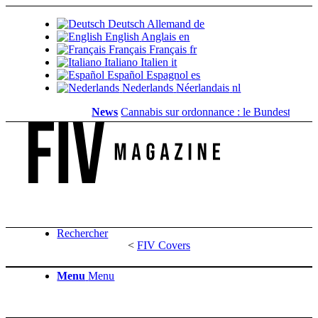
Deutsch
Allemand
de
English
Anglais
en
Français
Français
fr
Italiano
Italien
it
Español
Espagnol
es
Nederlands
Néerlandais
nl
News
Cannabis sur ordonnance : le Bundestag supp
Rechercher
<
FIV Covers
Menu
Menu