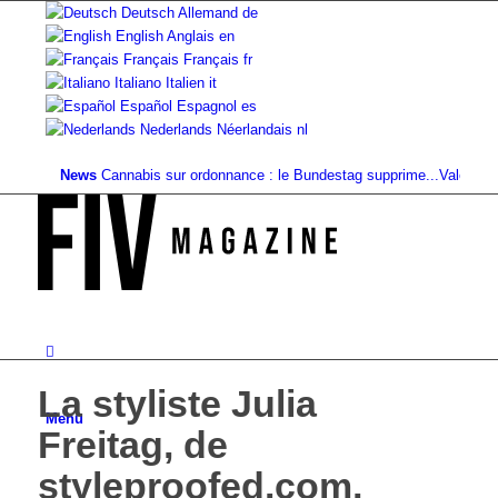
Deutsch
Allemand
de
English
Anglais
en
Français
Français
fr
Italiano
Italien
it
Español
Espagnol
es
Nederlands
Néerlandais
nl
News
Cannabis sur ordonnance : le Bundestag supprime...
Valeur foncière
La styliste Julia
Menu
Freitag, de
styleproofed.com,