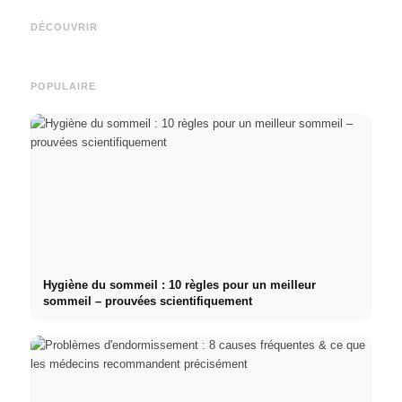
Studium finanzieren 2026:
opportunités, rémunération et
décle
Deutschlandstipendium,
le chemin direct vers la
fréque
DÉCOUVRIR
BAföG und smarte Spartipps
carrière
relati
POPULAIRE
Hygiène du sommeil : 10 règles pour un meilleur
sommeil – prouvées scientifiquement