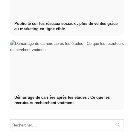
Publicité sur les réseaux sociaux : plus de ventes grâce
au marketing en ligne ciblé
Démarrage de carrière après les études : Ce que les
recruteurs recherchent vraiment
Stage pratique chez des
entreprises de premier plan :
Cause