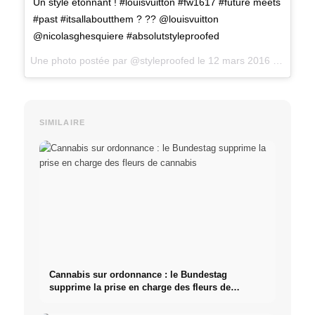
Un style étonnant ! #louisvuitton #fw1617 #future meets
#past #itsallaboutthem ? ?? @louisvuitton
@nicolasghesquiere #absolutstyleproofed
Une photo postée par @styleproofed le
12 mars 2016 à 8h18
.
SIMILAIRE
Cannabis sur ordonnance : le Bundestag
supprime la prise en charge des fleurs de
cannabis