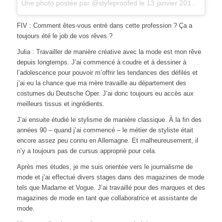
Une photo postée par @styleproofed le
13 janvier 2016 à 6h26
.
FIV : Comment êtes-vous entré dans cette profession ? Ça a
toujours été le job de vos rêves ?
Julia : Travailler de manière créative avec la mode est mon rêve
depuis longtemps. J’ai commencé à coudre et à dessiner à
l’adolescence pour pouvoir m’offrir les tendances des défilés et
j’ai eu la chance que ma mère travaille au département des
costumes du Deutsche Oper. J’ai donc toujours eu accès aux
meilleurs tissus et ingrédients.
J’ai ensuite étudié le stylisme de manière classique. À la fin des
années 90 – quand j’ai commencé – le métier de styliste était
encore assez peu connu en Allemagne. Et malheureusement, il
n’y a toujours pas de cursus approprié pour cela.
Après mes études, je me suis orientée vers le journalisme de
mode et j’ai effectué divers stages dans des magazines de mode
tels que Madame et Vogue. J’ai travaillé pour des marques et des
magazines de mode en tant que collaboratrice et assistante de
mode.