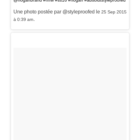
@hoganbrand #mfw #ss16 #hogan #absolutstyleproofed
Une photo postée par @styleproofed le
25 Sep 2015
.
à 0:39 am