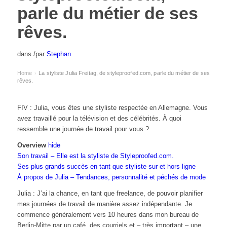
parle du métier de ses
rêves.
dans
/
par
Stephan
Home
La styliste Julia Freitag, de styleproofed.com, parle du métier de ses
›
rêves.
FIV : Julia, vous êtes une styliste respectée en Allemagne. Vous
avez travaillé pour la télévision et des célébrités. À quoi
ressemble une journée de travail pour vous ?
Overview
hide
Son travail – Elle est la styliste de Styleproofed.com.
Ses plus grands succès en tant que styliste sur et hors ligne
À propos de Julia – Tendances, personnalité et péchés de mode
Julia : J’ai la chance, en tant que freelance, de pouvoir planifier
mes journées de travail de manière assez indépendante. Je
commence généralement vers 10 heures dans mon bureau de
Berlin-Mitte par un café, des courriels et – très important – une